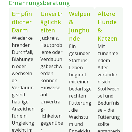
Ernährungsberatung
Empfin
Unvertr
Welpen
Ältere
dlicher
äglichk
&
Hunde
Darm
eiten
Junghu
&
nde
Katzen
Wiederke
Juckreiz,
hrender
Hautprob
Ein
Mit
Durchfall,
leme oder
gesunder
zunehme
Blähunge
Verdauun
Start ins
ndem
n oder
gsbeschw
Leben
Alter
wechseln
erden
beginnt
veränder
de
können
mit einer
n sich
Verdauun
Hinweise
bedarfsge
Stoffwech
g sind
auf
rechten
sel und
häufige
Unverträ
Fütterung
Bedürfnis
Anzeichen
g-
, die
se – die
für ein
lichkeiten
Wachstu
Fütterung
Ungleichg
gegenübe
m und
sollte
ewicht im
r
Entwicklu
entsprech