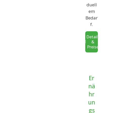
duell
em
Bedar
f.
Details
&
Preise
Er
nä
hr
un
gs