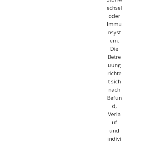
echsel
oder
Immu
nsyst
em.
Die
Betre
uung
richte
t sich
nach
Befun
d,
Verla
uf
und
indivi