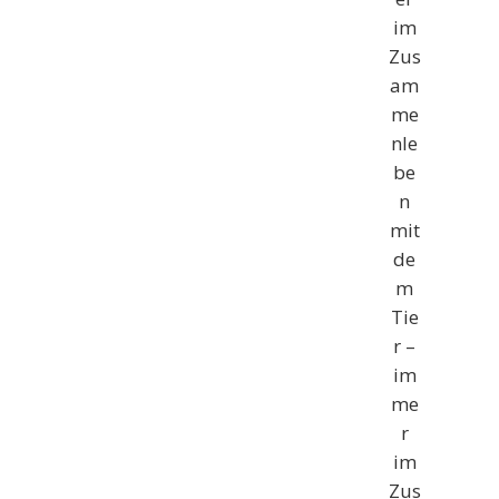
im
Zus
am
me
nle
be
n
mit
de
m
Tie
r –
im
me
r
im
Zus