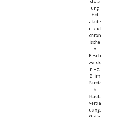
stütz
ung
bei
akute
n und
chron
ische
n
Besch
werde
n – z.
B. im
Bereic
h
Haut,
Verda
uung,
Stoffw