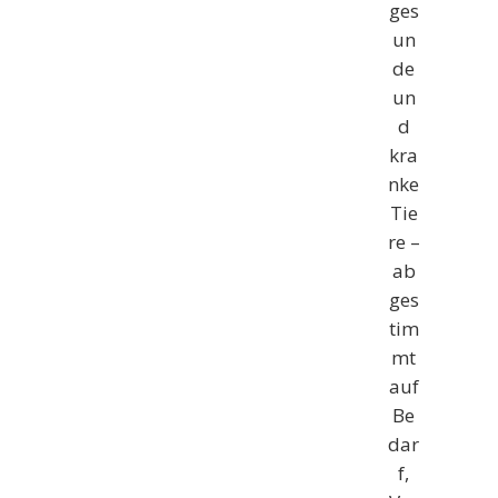
ges
un
de
un
d
kra
nke
Tie
re –
ab
ges
tim
mt
auf
Be
dar
f,