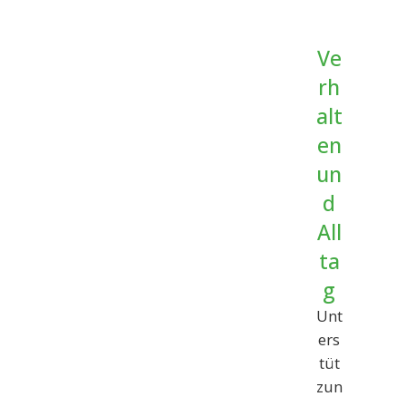
Ve
rh
alt
en
un
d
All
ta
g
Unt
ers
tüt
zun