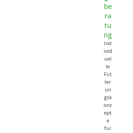
be
ra
tu
ng
Ind
ivid
uel
le
Füt
ter
un
gsk
onz
ept
e
für