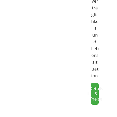
Ver
trä
glic
hke
it
un
d
Leb
ens
sit
uat
ion.
Details
&
Preise