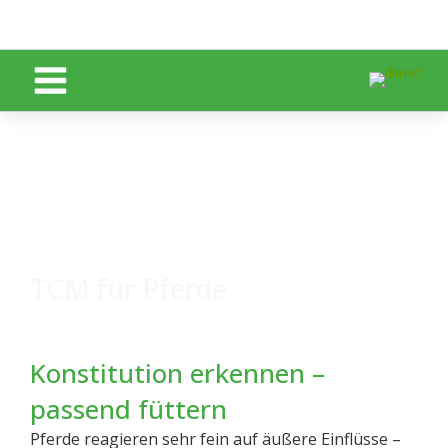
Zum Inhalt springen
TCM für Pferde
Konstitution erkennen –
passend füttern
Pferde reagieren sehr fein auf äußere Einflüsse –