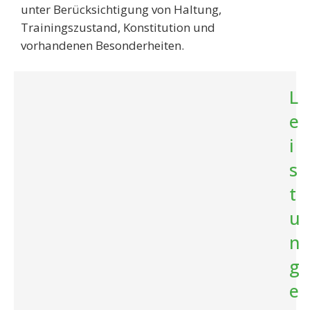
unter Berücksichtigung von Haltung,
Trainingszustand, Konstitution und
vorhandenen Besonderheiten.
L
e
i
s
t
u
n
g
e