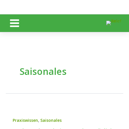
Zum
Inhalt
springen
Saisonales
,
Praxiswissen
Saisonales